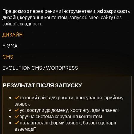
До ведення проєкту входять:
Працюємо з перевіреними інструментами, які закривають
дизайн, керування контентом, запуск бізнес-сайту без
планування етапів, контроль виконання
зайвої складності.
збір, систематизація правок
ДИЗАЙН
консультації щодо рішень,
FIGMA
функціональності, архітектури
CMS
тестування, підготовка до запуску
EVOLUTION CMS / WORDPRESS
Раціональний підхід на етапі планування
зменшує кількість комунікацій під час
РЕЗУЛЬТАТ ПІСЛЯ ЗАПУСКУ
реалізації. Це дозволяє зберігати бюджет у
готовий сайт для роботи, просування, прийому
межах погодженої суми без втрати якості
заявок
результату.
усі доступи до домену, хостингу, адмінпанелі
зручна система керування контентом
налаштовані форми заявок, базові сценарії
взаємодії