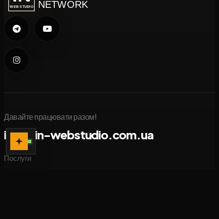
NETWORK
WEB STUDIO
Давайте працювати разом!
info@in-webstudio.com.ua
Послуги
Портфоліо
Новини
Блог
Про нас