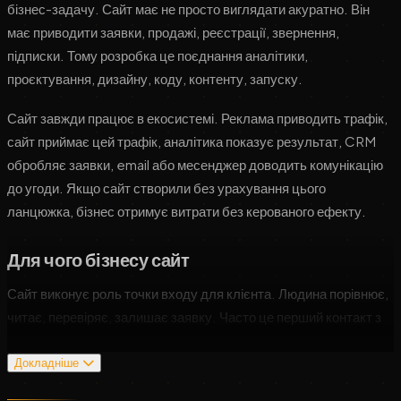
бізнес-задачу. Сайт має не просто виглядати акуратно. Він
має приводити заявки, продажі, реєстрації, звернення,
підписки. Тому розробка це поєднання аналітики,
проєктування, дизайну, коду, контенту, запуску.
Сайт завжди працює в екосистемі. Реклама приводить трафік,
сайт приймає цей трафік, аналітика показує результат, CRM
обробляє заявки, email або месенджер доводить комунікацію
до угоди. Якщо сайт створили без урахування цього
ланцюжка, бізнес отримує витрати без керованого ефекту.
Для чого бізнесу сайт
Сайт виконує роль точки входу для клієнта. Людина порівнює,
читає, перевіряє, залишає заявку. Часто це перший контакт з
компанією, тому важлива довіра, зрозумілість, швидка дія.
Докладніше