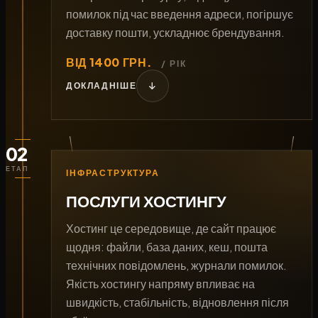
помилок під час введення адреси, погіршує
доставку пошти, ускладнює брендування.
ВІД 1400 ГРН.
На ціну домену впливають доменна зона,
/ РІК
правила реєстрації, дефіцит коротких назв,
ДОКЛАДНІШЕ
потреба в торговій марці для окремих зон.
Окремо врахуйте захист домену:
двофакторний доступ до акаунта
02
реєстратора, блокування перенесення,
ЕТАП
резервні контакти. Корисний чек-лист перед
ІНФРАСТРУКТУРА
покупкою:
ПОСЛУГИ ХОСТИНГУ
Перевірте читабельність назви вголос, на
Хостинг це середовище, де сайт працює
слух, без дефісів, складних
щодня: файли, база даних, кеш, пошта
буквосполучень.
технічних повідомлень, журнали помилок.
Якість хостингу напряму впливає на
Переконайтеся, що назва не схожа на
швидкість, стабільність, відновлення після
конкурента, не провокує плутанину.