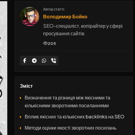
Автор статті:
Володимир Бойко
SEO-спеціаліст, копірайтер у сфері
просування сайтів.
205
Зміст
Визначення та різниця між якісними та
кількісними зворотними посиланнями
Вплив якісних та кількісних backlinks на SEO
Методи оцінки якості зворотних посилань