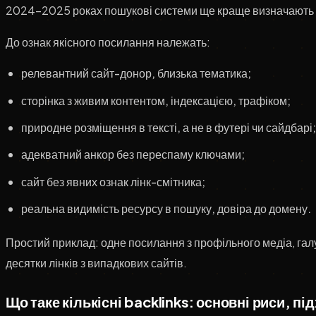
2024–2025 роках пошукові системи ще краще визначають шт
До ознак якісного посилання належать:
релевантний сайт-донор, близька тематика;
сторінка з живим контентом, індексацією, трафіком;
природне розміщення в тексті, а не в футері чи сайдбарі;
адекватний анкор без переспаму ключами;
сайт без явних ознак лінк-смітника;
реальна видимість ресурсу в пошуку, довіра до домену.
Простий приклад: одне посилання з профільного медіа, галу
десятки лінків з випадкових сайтів.
Що таке кількісні backlinks: основні риси, пі