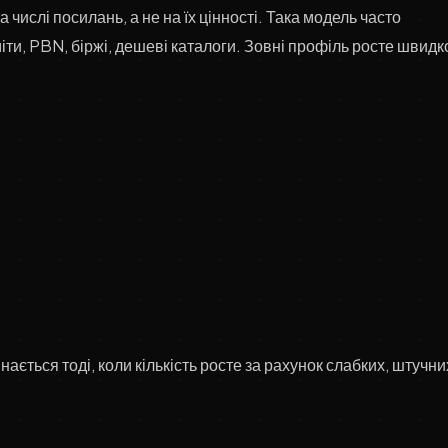
а числі посилань, а не на їх цінності. Така модель часто
ти, PBN, біржі, дешеві каталоги. Зовні профіль росте швидк
ається тоді, коли кількість росте за рахунок слабких, штучни