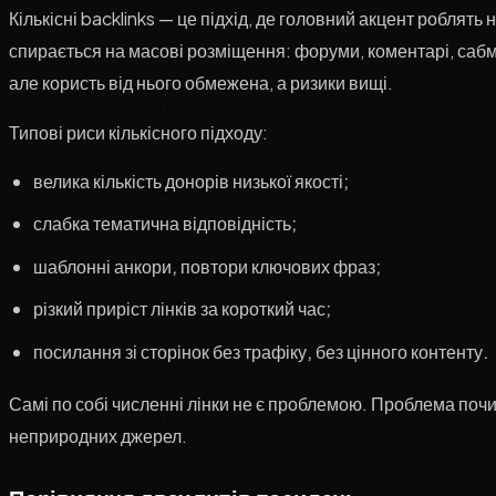
Кількісні backlinks — це підхід, де головний акцент роблять н
спирається на масові розміщення: форуми, коментарі, сабмі
але користь від нього обмежена, а ризики вищі.
Типові риси кількісного підходу:
велика кількість донорів низької якості;
слабка тематична відповідність;
шаблонні анкори, повтори ключових фраз;
різкий приріст лінків за короткий час;
посилання зі сторінок без трафіку, без цінного контенту.
Самі по собі численні лінки не є проблемою. Проблема почин
неприродних джерел.