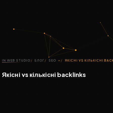
IN WEB STUDIO
БЛОГ
SEO
ЯКІСНІ VS КІЛЬКІСНІ BAC
Якісні vs кількісні backlinks