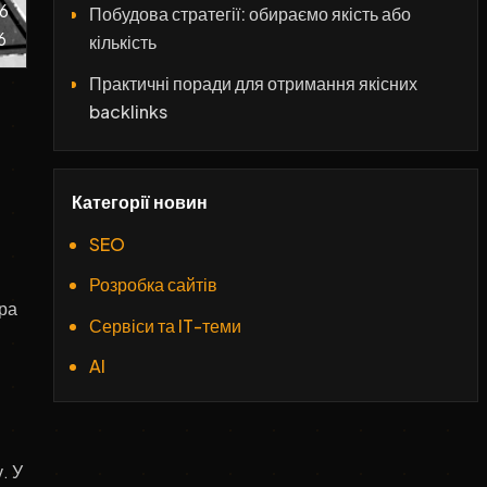
6
Побудова стратегії: обираємо якість або
6
кількість
Практичні поради для отримання якісних
backlinks
Ризики та санкції: чому небезпечна гонитва
за кількістю
Категорії новин
Висновки: що обирати – якість, кількість чи
SEO
баланс
Розробка сайтів
ора
Сервіси та IT-теми
AI
. У