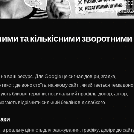
15 квітня 202
15 квітня 202
сними та кількісними зворотними
в на ваш ресурс. Для Google це сигнал довіри, згадка,
кст: де воно стоїть, на якому сайті, чи збігається тема дон
ують близькі терміни: посилальний профіль, донор, анкор,
агають відрізнити сильний беклінк від слабкого.
наки
 а реальну цінність для ранжування, трафіку, довіри до сайту