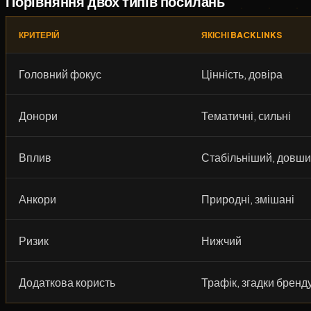
Порівняння двох типів посилань
КРИТЕРІЙ
ЯКІСНІ BACKLINKS
Головний фокус
Цінність, довіра
Донори
Тематичні, сильні
Вплив
Стабільніший, довш
Анкори
Природні, змішані
Ризик
Нижчий
Додаткова користь
Трафік, згадки бренд