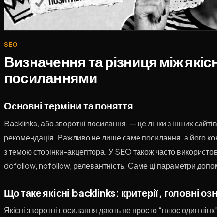
SEO
Визначення та різниця між які
посиланнями
Основні терміни та поняття
Backlinks, або зворотні посилання, — це лінки з інших сайті
рекомендація. Важливо не лише саме посилання, а його конте
з темою сторінки-акцептора. У SEO також часто використов
dofollow, nofollow, релевантність. Саме ці параметри допом
Що таке якісні backlinks: критерії, головні оз
Якісні зворотні посилання дають не просто “плюс один лінк”,