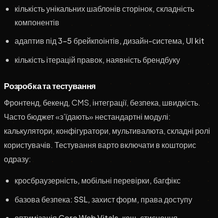
кількість унікальних шаблонів сторінок, складність
компонентів
адаптив під 3–5 брейкпоінтів, дизайн-система, UI kit
кількість ітерацій правок, наявність брендбуку
Розробка та тестування
Фронтенд, бекенд, CMS, інтеграції, безпека, швидкість.
Часто бюджет «з’їдають» нестандартні модулі:
калькулятори, конфігуратори, мультивалюта, складні ролі
користувачів. Тестування варто включати в кошторис
одразу:
кросбраузерність, мобільні перевірки, багфікс
базова безпека: SSL, захист форм, права доступу
оптимізація Core Web Vitals, кеш, стиснення,