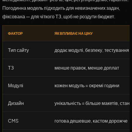
Погодинна модель підходить для невизначених задач,
фіксована — для чіткого ТЗ, щоб не роздути бюджет.
ФАКТОР
ЯК ВПЛИВАЄ НА ЦІНУ
Тип сайту
додає модулі, безпеку, тестування
ТЗ
менше правок, менше доплат
Модулі
кожен модуль = окремі години
Дизайн
унікальність = більше макетів, стані
CMS
готова дешевше, кастом дорожче