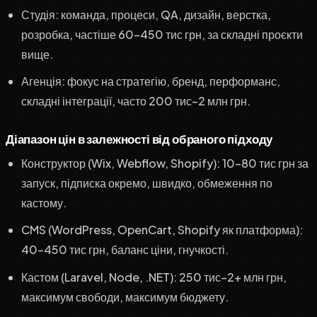
Студія: команда, процеси, QA, дизайн, верстка,
розробка, частіше 60–450 тис грн, за складні проєкти
вище.
Агенція: фокус на стратегію, бренд, перформанс,
складні інтеграції, часто 200 тис–2 млн грн.
Діапазон цін в залежності від обраного підходу
Конструктор (Wix, Webflow, Shopify): 10–80 тис грн за
запуск, підписка окремо, швидко, обмеження по
кастому.
CMS (WordPress, OpenCart, Shopify як платформа):
40–450 тис грн, баланс ціни, гнучкості.
Кастом (Laravel, Node, .NET): 250 тис–2+ млн грн,
максимум свободи, максимум бюджету.