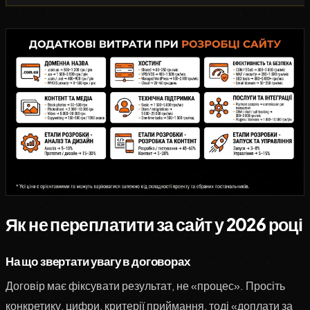
Як не переплатити за сайт у 2026 році
На що звертати увагу в договорах
Договір має фіксувати результат, не «процес». Просіть
конкретику, цифри, критерії приймання, тоді «доплати за