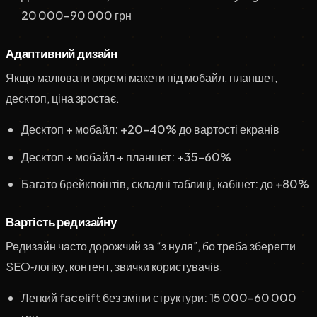
20 000–90 000 грн
Адаптивний дизайн
Якщо малювати окремі макети під мобайл, планшет,
десктоп, ціна зростає.
Десктоп + мобайл: +20–40% до вартості екранів
Десктоп + мобайл + планшет: +35–60%
Багато брейкпоінтів, складні таблиці, кабінет: до +80%
Вартість редизайну
Редизайн часто дорожчий за “з нуля”, бо треба зберегти
SEO‑логіку, контент, звички користувачів.
Легкий facelift без зміни структури: 15 000–60 000