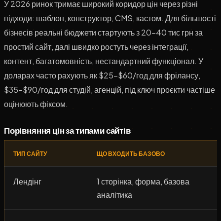
У 2026 ринок тримає широкий коридор цін через різні
підходи: шаблон, конструктор, CMS, кастом. Для більшості
бізнесів реальні бюджети стартують з 20–40 тис грн за
простий сайт, далі швидко ростуть через інтеграції,
контент, багатомовність, нестандартний функціонал. У
доларах часто рахують як $25–$60/год для фрілансу,
$35–$90/год для студій, агенцій, під ключ проєкти частіше
оцінюють фіксом.
Порівняння цін за типами сайтів
ТИП САЙТУ
ЩО ВХОДИТЬ БАЗОВО
Лендінг
1 сторінка, форма, базова
аналітика