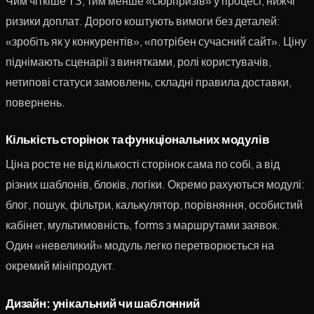
Чим чіткіше ТЗ, тим менше «сюрпризів» у процесі, нижчі
ризики доплат. Дорого коштують вимоги без деталей:
«зробіть як у конкурентів», «потрібен сучасний сайт». Ціну
піднімають сценарії з винятками, ролі користувачів,
нетипові статуси замовлень, складні правила доставки,
повернень.
Кількість сторінок та функціональних модулів
Ціна росте не від кількості сторінок сама по собі, а від
різних шаблонів, блоків, логіки. Окремо рахуються модулі:
блог, пошук, фільтри, калькулятор, порівняння, особистий
кабінет, мультимовність, forms з маршрутами заявок.
Один «невеликий» модуль легко перетворюється на
окремий мініпродукт.
Дизайн: унікальний чи шаблонний