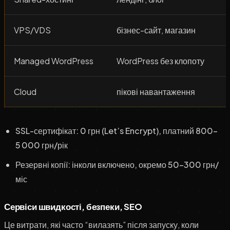
VPS/VDS
бізнес-сайт, магазин
Managed WordPress
WordPress без клопоту
Cloud
пікові навантаження
SSL-сертифікат: 0 грн (Let’s Encrypt), платний 800–
5 000 грн/рік
Резервні копії: інколи включено, окремо 50–300 грн/
міс
Сервіси швидкості, безпеки, SEO
Це витрати, які часто “вилазять” після запуску, коли