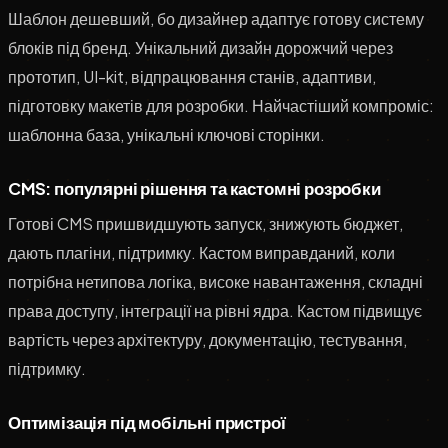
Шаблон дешевший, бо дизайнер адаптує готову систему
блоків під бренд. Унікальний дизайн дорожчий через
прототип, UI-kit, відпрацювання станів, адаптиви,
підготовку макетів для розробки. Найчастіший компроміс:
шаблонна база, унікальні ключові сторінки.
CMS: популярні рішення та кастомні розробки
Готові CMS пришвидшують запуск, знижують бюджет,
дають плагіни, підтримку. Кастом виправданий, коли
потрібна нетипова логіка, високе навантаження, складні
права доступу, інтеграції на рівні ядра. Кастом підвищує
вартість через архітектуру, документацію, тестування,
підтримку.
Оптимізація під мобільні пристрої