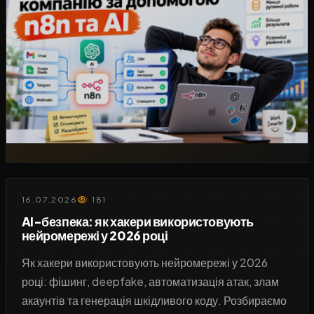
16.07.2026
181
AI-безпека: як хакери використовують
нейромережі у 2026 році
Як хакери використовують нейромережі у 2026
році: фішинг, deepfake, автоматизація атак, злам
акаунтів та генерація шкідливого коду. Розбираємо