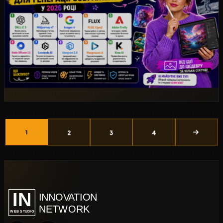
2
3
4
1
IN
INNOVATION
NETWORK
WEB STUDIO